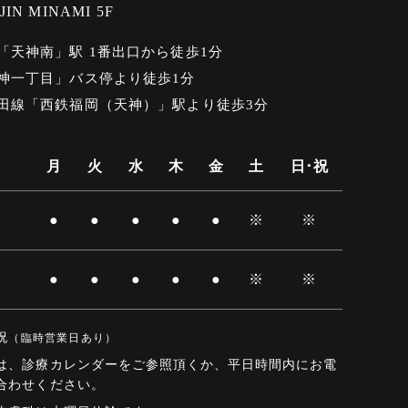
NJIN MINAMI 5F
「天神南」駅 1番出口から徒歩1分
神一丁目」バス停より徒歩1分
田線「西鉄福岡（天神）」駅より徒歩3分
月
火
水
木
金
土
日･祝
●
●
●
●
●
※
※
●
●
●
●
●
※
※
祝
（臨時営業日あり）
は、診療カレンダーをご参照頂くか、平日時間内にお電
合わせください。