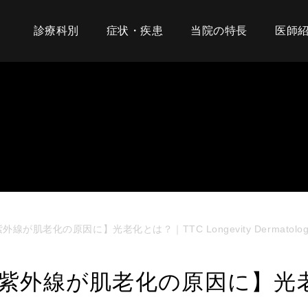
診療科別
症状・疾患
当院の特長
医師
外線が肌老化の原因に】光老化とは？｜TTC Longevity Dermatolog
：【紫外線が肌老化の原因に】光