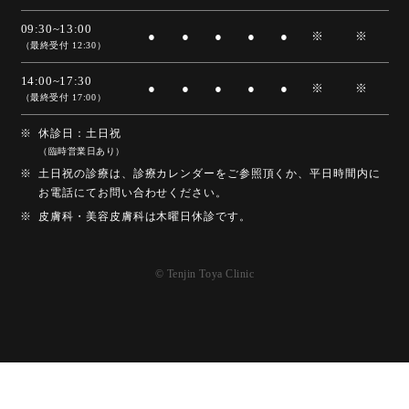
09:30~13:00
●
●
●
●
●
※
※
（最終受付 12:30）
14:00~17:30
●
●
●
●
●
※
※
（最終受付 17:00）
休診日：土日祝
（臨時営業日あり）
土日祝の診療は、診療カレンダーをご参照頂くか、平日時間内に
お電話にてお問い合わせください。
皮膚科・美容皮膚科は木曜日休診です。
© Tenjin Toya Clinic