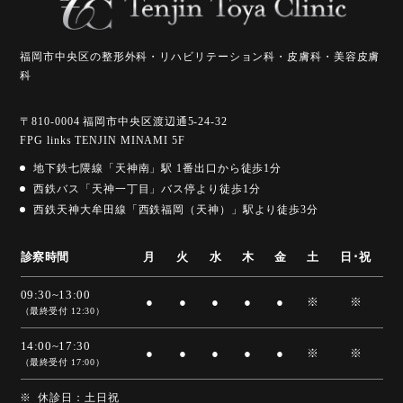
福岡市中央区の整形外科・リハビリテーション科・皮膚科・美容皮膚
科
〒810-0004 福岡市中央区渡辺通5-24-32
FPG links TENJIN MINAMI 5F
地下鉄七隈線「天神南」駅 1番出口から徒歩1分
西鉄バス「天神一丁目」バス停より徒歩1分
西鉄天神大牟田線「西鉄福岡（天神）」駅より徒歩3分
診察時間
月
火
水
木
金
土
日･祝
09:30~13:00
●
●
●
●
●
※
※
（最終受付 12:30）
14:00~17:30
●
●
●
●
●
※
※
（最終受付 17:00）
休診日：土日祝